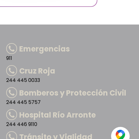
Emergencias
911
Cruz Roja
244 445 0033
Bomberos y Protección Civil
244 445 5757
Hospital Río Arronte
244 446 9110
Tránsito y Vialidad