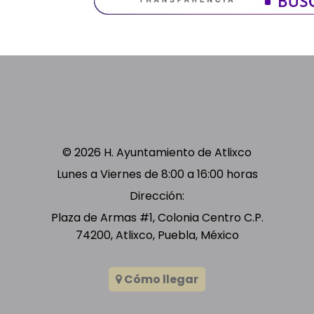
© 2026 H. Ayuntamiento de Atlixco
Lunes a Viernes de 8:00 a 16:00 horas
Dirección:
Plaza de Armas #1, Colonia Centro C.P.
74200, Atlixco, Puebla, México
Cómo llegar