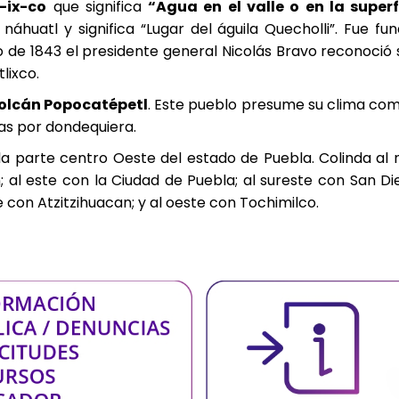
l-ix-co
que significa
“Agua en el valle o en la superf
náhuatl y significa “Lugar del águila Quecholli”. Fue f
ro de 1843 el presidente general Nicolás Bravo reconoció
lixco.
olcán Popocatépetl
. Este pueblo presume su clima com
ntas por dondequiera.
n la parte centro Oeste del estado de Puebla. Colinda a
 al este con la Ciudad de Puebla; al sureste con San Die
con Atzitzihuacan; y al oeste con Tochimilco.