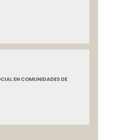
OCIAL EN COMUNIDADES DE
os, mediante la
on los que más lo
buen uso de los
cto cumplimiento de las