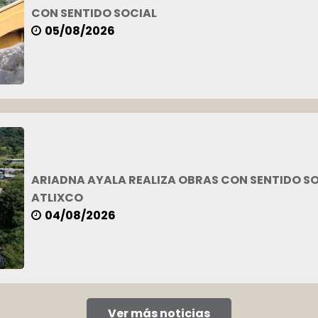
CON SENTIDO SOCIAL
05/08/2026
ARIADNA AYALA REALIZA OBRAS CON SENTIDO S
ATLIXCO
04/08/2026
 juntos para transformar a Atlixco.
 en la consecución de un mejor entorno para todas y tod
dos los encargos con vocación y entusiasmo.
lemas públicos y propuestas de solución.
r en todo momento el compromiso con la ciudadanía y c
e la ley, ayuda al combate a la corrupción.
ad fiscal, promueve y exige la trasparencia, además del 
das las actividades con la máxima disposición y en estri
Ver más noticias