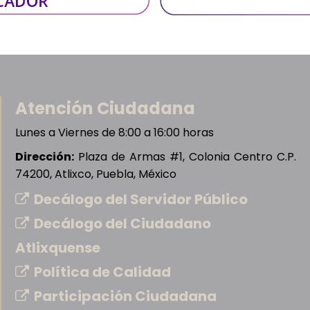
Atención Ciudadana
Lunes a Viernes de 8:00 a 16:00 horas
Dirección:
Plaza de Armas #1, Colonia Centro C.P.
74200, Atlixco, Puebla, México
Decálogo del Servidor Público
Decálogo del Ciudadano
Atlixquense
Política de Calidad
Participación Ciudadana