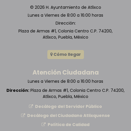
conforman su región.
informada.
© 2026 H. Ayuntamiento de Atlixco
Siente orgullo de sus raíces, historia y
Respeto:
Resguardar en todo
Lunes a Viernes de 8:00 a 16:00 horas
legado.
momento la dignidad de las personas,
Dirección:
Es solidario con los demás.
de los seres vivos y del medio
Plaza de Armas #1, Colonia Centro C.P. 74200,
ambiente.
Atlixco, Puebla, México
Administración 2024-2027
Administración 2024-2027
Cómo llegar
Atención Ciudadana
Lunes a Viernes de 8:00 a 16:00 horas
Dirección:
Plaza de Armas #1, Colonia Centro C.P. 74200,
Atlixco, Puebla, México
Decálogo del Servidor Público
Decálogo del Ciudadano Atlixquense
Política de Calidad