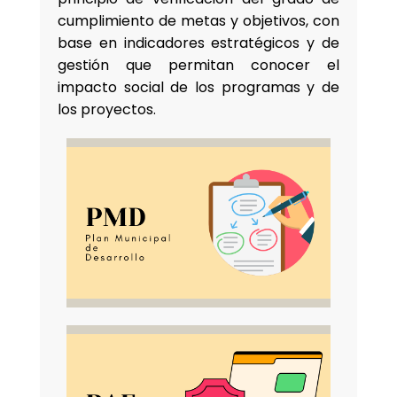
cumplimiento de metas y objetivos, con
base en indicadores estratégicos y de
gestión que permitan conocer el
impacto social de los programas y de
los proyectos.
Solidaridad:
Trabajar juntos para
transformar a Atlixco.
Servicio:
Emprender todos los
Participa activamente en la
encargos con vocación y entusiasmo.
consecución de un mejor entorno
Justicia Social:
Honrar en todo
para todas y todos, mediante la
momento el compromiso con la
identificación de problemas públicos y
ciudadanía y con los que más lo
propuestas de solución.
necesitan.
Desde la observancia de la ley, ayuda
Disciplina:
Realizar todas las